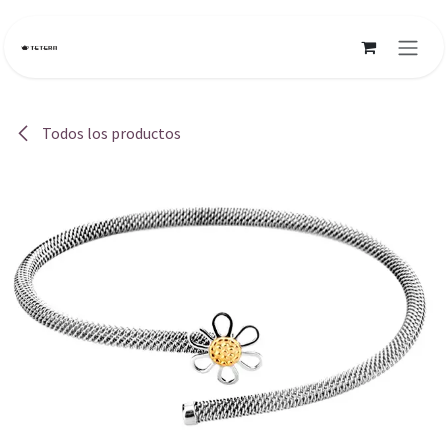
Ir al contenido
Todos los productos