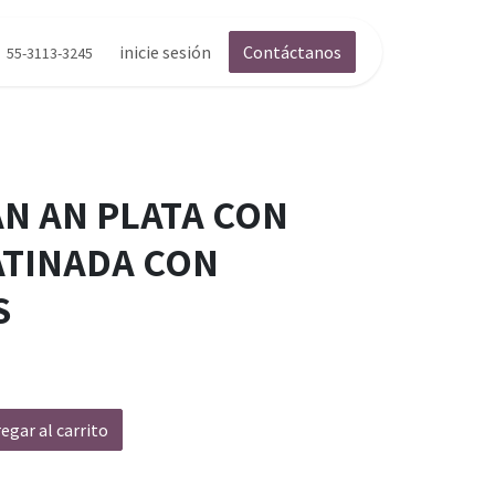
inicie sesión
Contáctanos
55-3113-3245
AN AN PLATA CON
ATINADA CON
S
egar al carrito