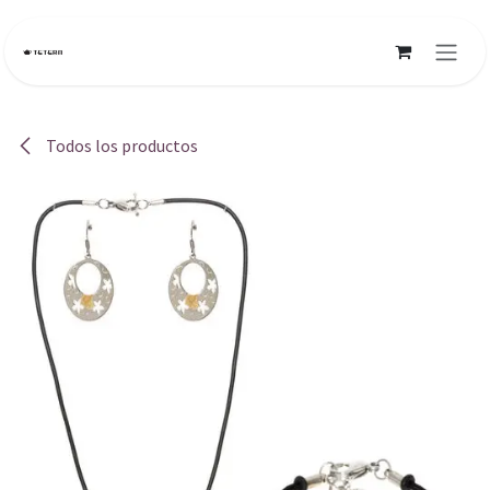
Ir al contenido
Todos los productos