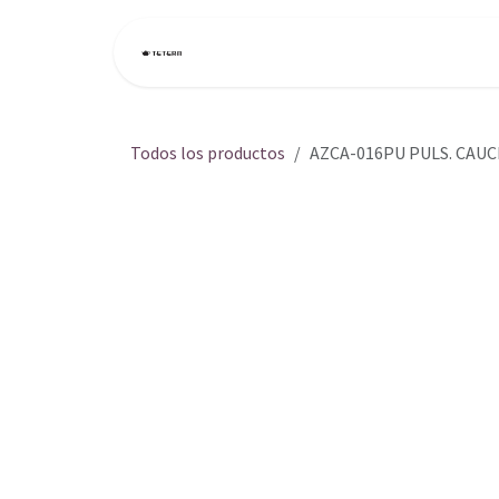
Ir al contenido
Inicio
Tienda
Todos los productos
AZCA-016PU PULS. CAU