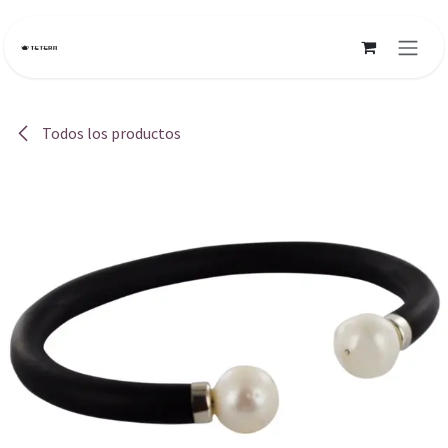
Ir al contenido
Todos los productos