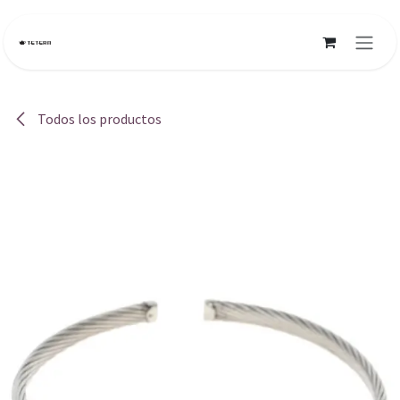
Ir al contenido
Todos los productos