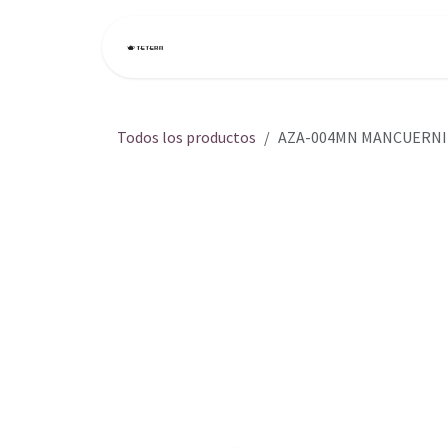
Ir al contenido
Inicio
Tienda
Todos los productos
AZA-004MN MANCUERNI