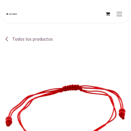
Ir al contenido
Todos los productos