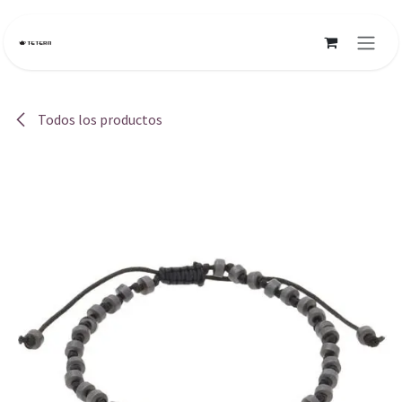
Ir al contenido
Todos los productos