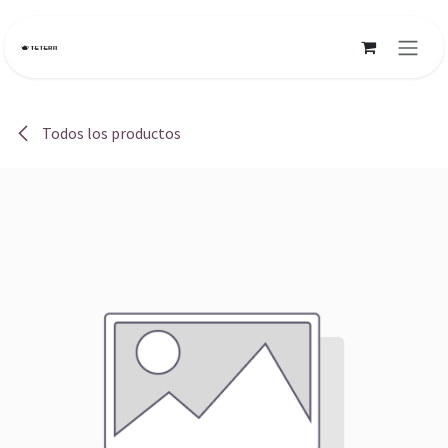
Ir al contenido
Todos los productos