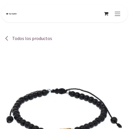
Ir al contenido
Todos los productos