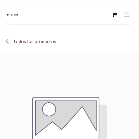
Ir al contenido
Todos los productos