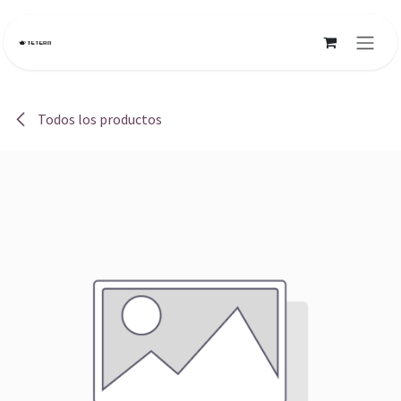
Ir al contenido
Todos los productos