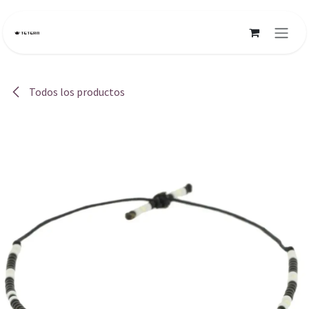
Ir al contenido
Todos los productos