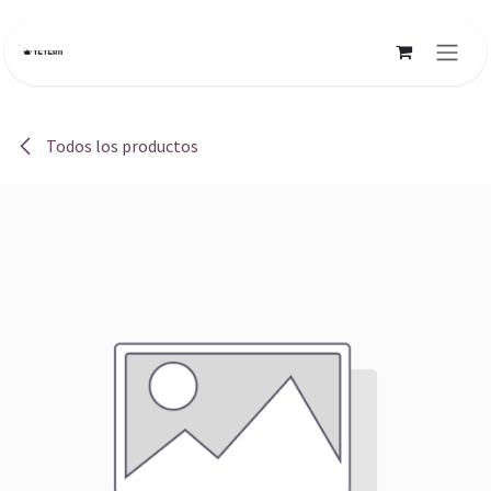
Ir al contenido
Todos los productos