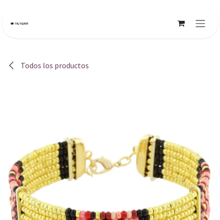
Ir al contenido
Todos los productos