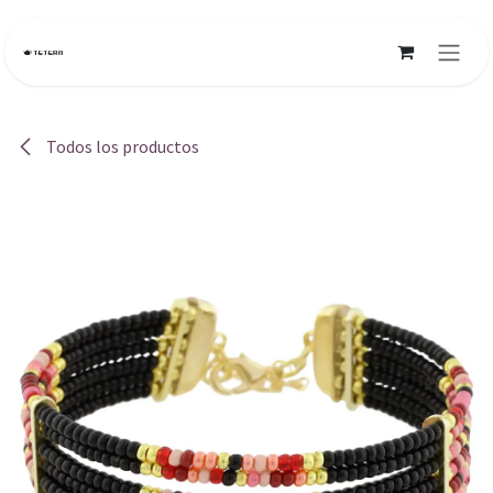
Ir al contenido
Todos los productos