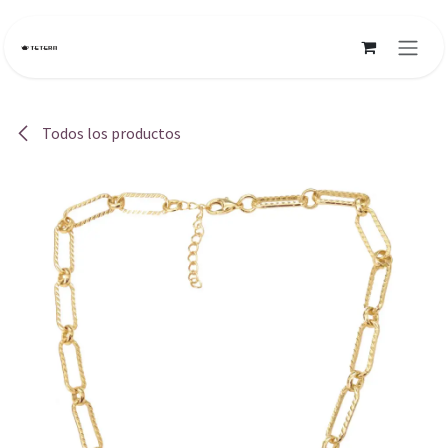
Ir al contenido
Todos los productos