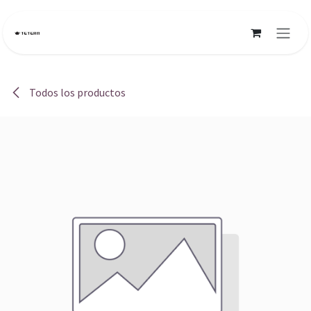
Ir al contenido
Todos los productos