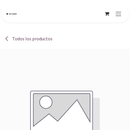
Ir al contenido
Todos los productos