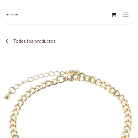
Ir al contenido
Todos los productos