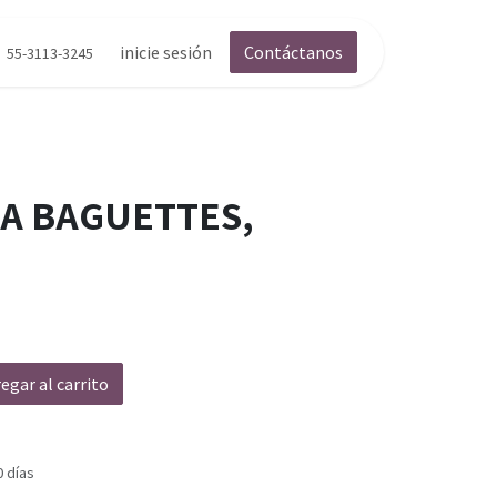
inicie sesión
Contáctanos
55-3113-3245
EA BAGUETTES,
egar al carrito
0 días