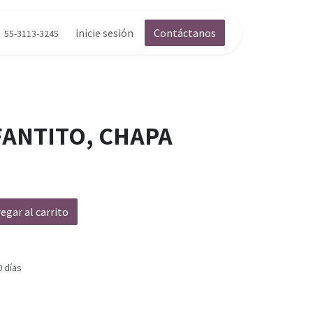
inicie sesión
Contáctanos
55-3113-3245
FANTITO, CHAPA
egar al carrito
0 días