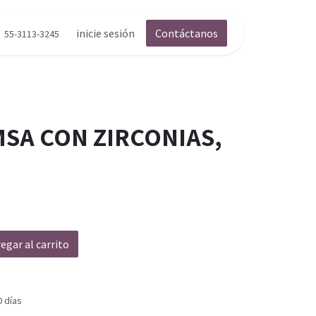
inicie sesión
Contáctanos
55-3113-3245
MSA CON ZIRCONIAS,
egar al carrito
0 días