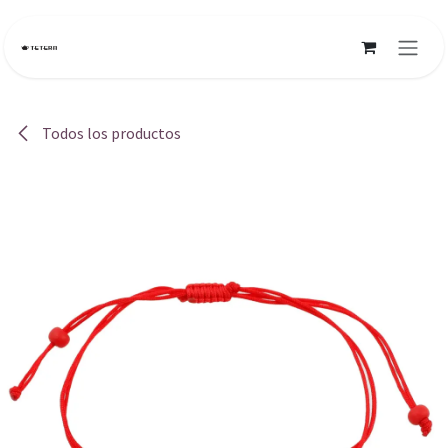
Ir al contenido
Todos los productos