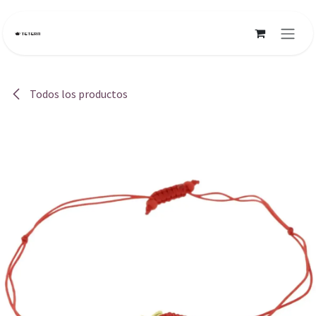
Ir al contenido
Todos los productos