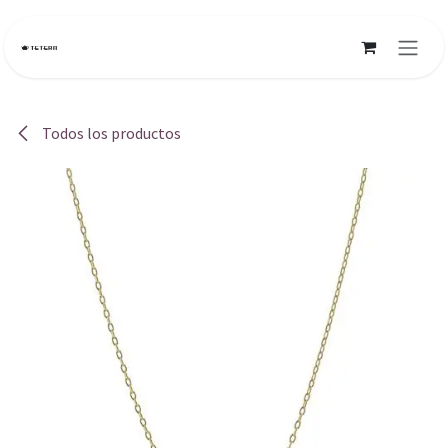
Ir al contenido
Todos los productos