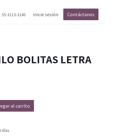
inicie sesión
Contáctanos
55-3113-3245
ILO BOLITAS LETRA
egar al carrito
0 días