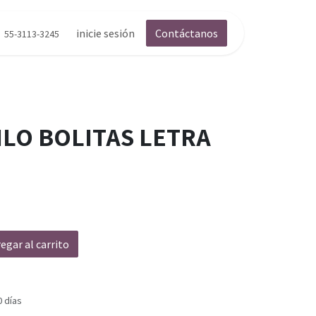
inicie sesión
Contáctanos
55-3113-3245
ILO BOLITAS LETRA
egar al carrito
0 días