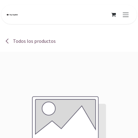
Ir al contenido
Todos los productos