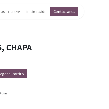
inicie sesión
Contáctanos
55-3113-3245
, CHAPA
egar al carrito
0 días