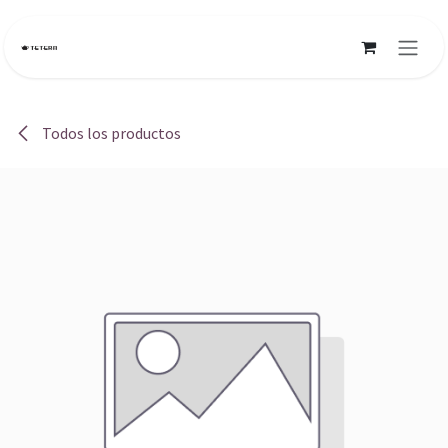
Ir al contenido
Todos los productos