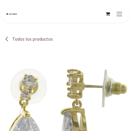
Ir al contenido
Todos los productos