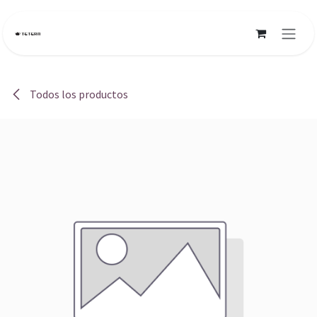
Ir al contenido
Todos los productos