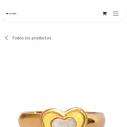
Ir al contenido
Todos los productos