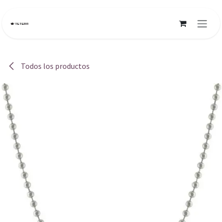
Ir al contenido
Todos los productos