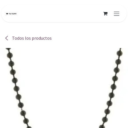
Ir al contenido
Todos los productos