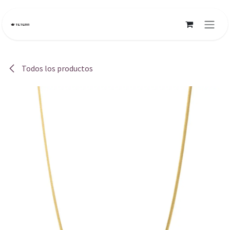
Ir al contenido
Todos los productos