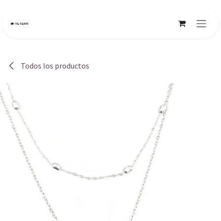
Ir al contenido
Todos los productos