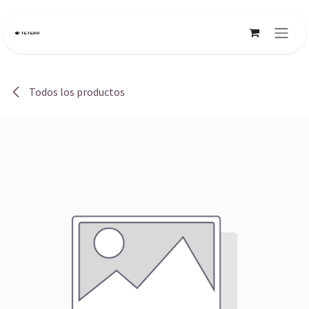
Ir al contenido
Todos los productos