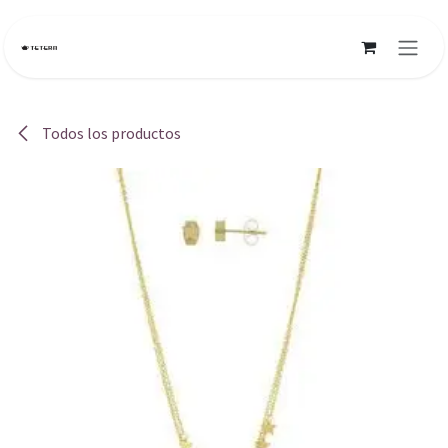
Ir al contenido
Todos los productos