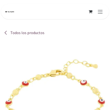
Ir al contenido
Todos los productos