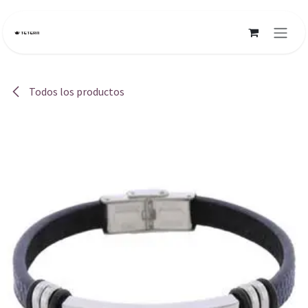
Ir al contenido
Todos los productos