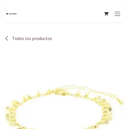
Ir al contenido
Todos los productos