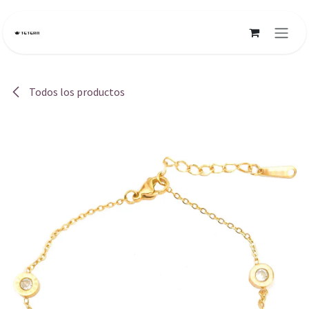
Ir al contenido
Todos los productos