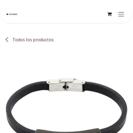
Ir al contenido
Todos los productos