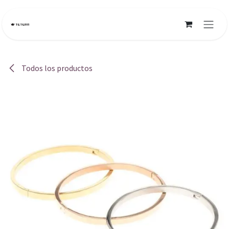
Ir al contenido
Todos los productos