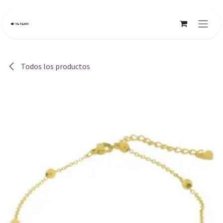
Ir al contenido
Todos los productos