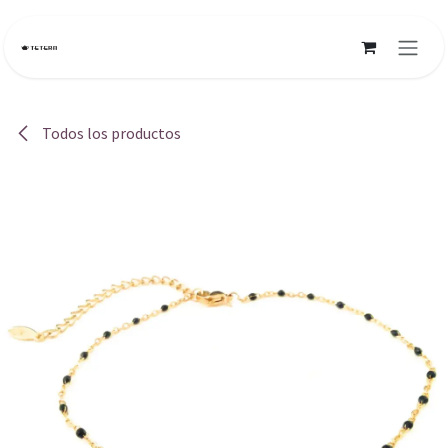
Ir al contenido
Todos los productos