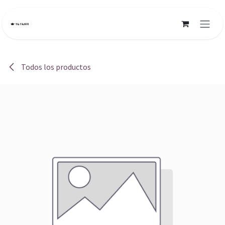
Ir al contenido
Todos los productos